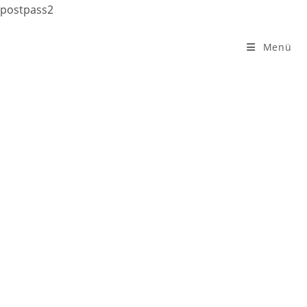
postpass2
Zum
Inhalt
Menü
springen